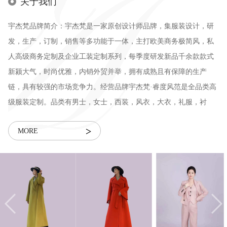
关于我们
宇杰梵品牌简介：宇杰梵是一家原创设计师品牌，集服装设计，研
发，生产，订制，销售等多功能于一体，主打欧美商务极简风，私
人高级商务定制及企业工装定制系列，每季度研发新品千余款款式
新颍大气，时尚优雅，内销外贸并举，拥有成熟且有保障的生产
链，具有较强的市场竞争力。经营品牌宇杰梵·睿度风范是全品类高
级服装定制。品类有男士，女士，西装，风衣，大衣，礼服，衬
衫，校服，厂服，职业装，旗袍，等全品类服装定制。精准满足客
>
MORE
户对品质的要求。品牌特色创始人以经典极简色彩和五行理念带领
品牌发展创新，根据服装的八大风格，四季、肤色和身形诊断，进
行量身定制及色彩搭配，适合轻熟龄人群，力求东西方文化的完美
结合。中高段位，符合大众群体、知性都市女性、追求高品质生
活，秉承时尚大气，高贵冷艳，款款经典独特设计，同时又能释放
激情，从容洒脱，内外融合，美在其中，深耕国内外中高端女性
服...