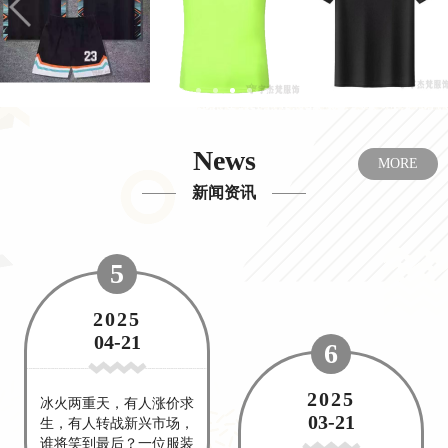
News
MORE
新闻资讯
3
2026
07-10
4
2025
继巴黎世家推出乞丐装、
12-14
垃圾袋包、破烂鞋、胶带
手镯、别针手链……更有